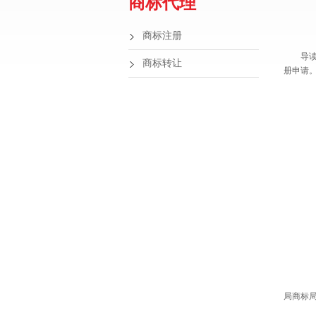
商标代理
商标注册
导
商标转让
册申请
1
2
3
4
符
局商标