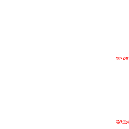
(
(
(
(
资料说
1
2
目
看我国