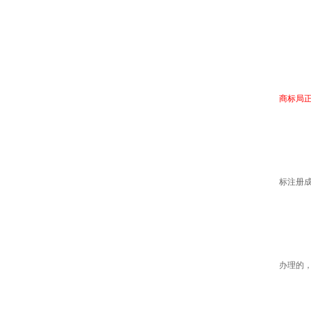
商
1
申
商标局正
2
商
标注册成
3
申
办理的
4