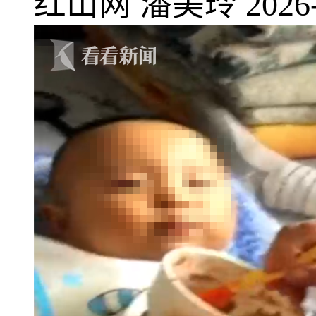
红山网
潘美玲
2026