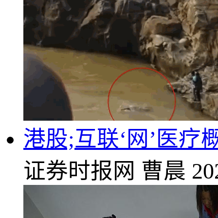
港股;互联‘网’医疗
证券时报网
曹晨
20