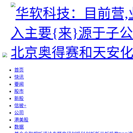
首页
快讯
要闻
股市
新股
信披+
公司
港美股
数据