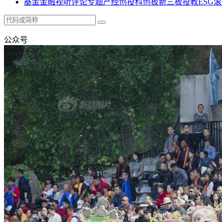
基金
金融
视听
评论
专题
产经
创投
科创板
新三板
投教
ESG
滚
公众号