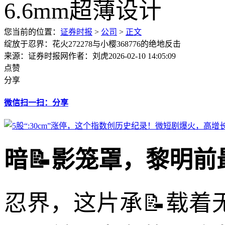
您当前的位置：
证券时报
>
公司
>
正文
绽放于忍界：花火272278与小樱368776的绝地反击
来源：证券时报网
作者：刘虎
2026-02-10 14:05:09
点赞
分享
微信扫一扫：分享
暗📝影笼罩，黎明
忍界，这片承📝载着