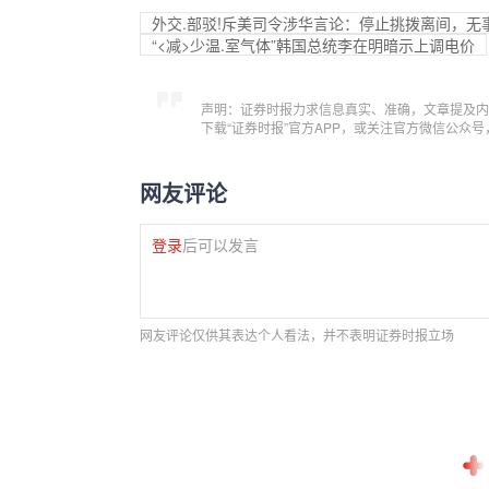
外交.部驳!斥美司令涉华言论：停止挑拨离间，无
“<减>少温.室气体”韩国总统李在明暗示上调电价
声明：证券时报力求信息真实、准确，文章提及内
下载“证券时报”官方APP，或关注官方微信公众
网友评论
登录
后可以发言
网友评论仅供其表达个人看法，并不表明证券时报立场