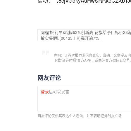
活动：【
8cjVGdkyAuHwSRRkeCZXbTJ
同程‘旅’行早盘涨超3%创新高 花旗给予目标价28
敏实集!团.(00425.HK)高开逾7%
声明：证券时报力求信息真实、准确，文章提及内
下载“证券时报”官方APP，或关注官方微信公众
网友评论
登录
后可以发言
网友评论仅供其表达个人看法，并不表明证券时报立场