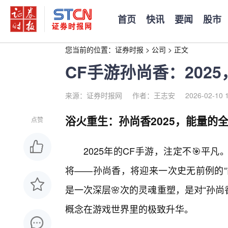
首页
快讯
要闻
股市
您当前的位置：
证券时报
>
公司
>
正文
CF手游孙尚香：202
来源：证券时报网
作者：王志安
2026-02-10 
浴火重生：孙尚香2025，能量的
点赞
2025年的CF手游，注定不🎯
将——孙尚香，将迎来一次史无前例的“
是一次深层🌸次的灵魂重塑，是对“孙尚
概念在游戏世界里的极致升华。